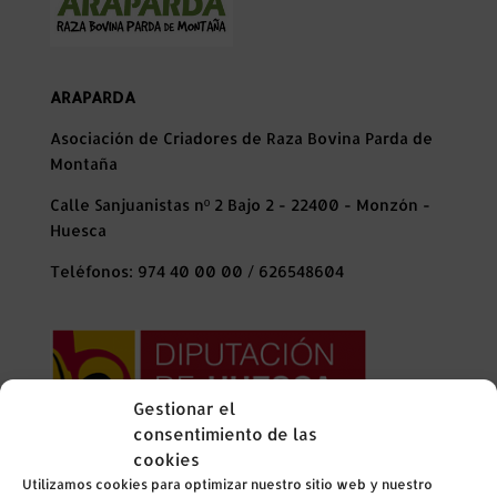
ARAPARDA
Asociación de Criadores de Raza Bovina Parda de
Montaña
Calle Sanjuanistas nº 2 Bajo 2 - 22400 - Monzón -
Huesca
Teléfonos: 974 40 00 00 / 626548604
Gestionar el
consentimiento de las
cookies
La Diputación Provincial de Huesca ha colaborado
Utilizamos cookies para optimizar nuestro sitio web y nuestro
en el año 2024 con esta organización financiando