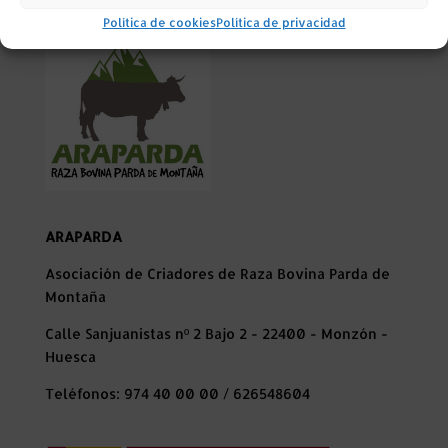
Política de cookies
Política de privacidad
ARAPARDA
Asociación de Criadores de Raza Bovina Parda de
Montaña
Calle Sanjuanistas nº 2 Bajo 2 - 22400 - Monzón -
Huesca
Teléfonos: 974 40 00 00 / 626548604