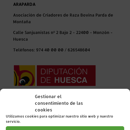
ARAPARDA
Asociación de Criadores de Raza Bovina Parda de
Montaña
Calle Sanjuanistas nº 2 Bajo 2 - 22400 - Monzón -
Huesca
Teléfonos: 974 40 00 00 / 626548604
Gestionar el
La Diputación Provincial de Huesca ha colaborado
consentimiento de las
en el año 2024 con esta organización financiando
cookies
con 6.500 € en el proyecto de las evaluaciones
Utilizamos cookies para optimizar nuestro sitio web y nuestro
genéticas de la raza Parda de Montaña
servicio.