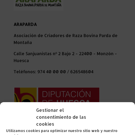
ARAPARDA
Asociación de Criadores de Raza Bovina Parda de
Montaña
Calle Sanjuanistas nº 2 Bajo 2 - 22400 - Monzón -
Huesca
Teléfonos: 974 40 00 00 / 626548604
Gestionar el
consentimiento de las
La Diputación Provincial de Huesca ha colaborado
cookies
en el año 2024 con esta organización financiando
Utilizamos cookies para optimizar nuestro sitio web y nuestro