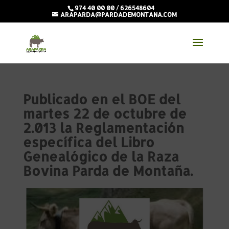
974 40 00 00 / 626548604
ARAPARDA@PARDADEMONTANA.COM
Publicado en el BOE del
martes 22 de octubre de
2.013 la Reglamentación
específica del Libro
Genealógico de la Raza
Bovina Parda de Montaña.